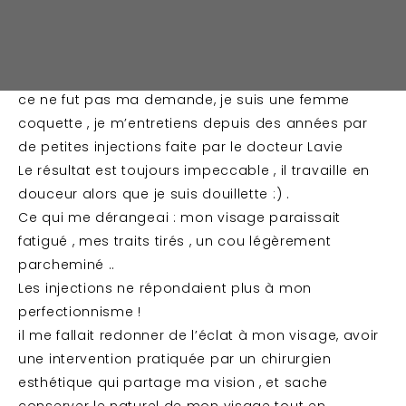
des yeux tirés ou encore d’une bouche
disgracieuse.
Cela arrive si le chirurgien a la main lourde et que
son seul objectif est de faire disparaître les rides.
ce ne fut pas ma demande, je suis une femme
coquette , je m’entretiens depuis des années par
de petites injections faite par le docteur Lavie
Le résultat est toujours impeccable , il travaille en
douceur alors que je suis douillette :) .
Ce qui me dérangeai : mon visage paraissait
fatigué , mes traits tirés , un cou légèrement
parcheminé ..
Les injections ne répondaient plus à mon
perfectionnisme !
il me fallait redonner de l’éclat à mon visage, avoir
une intervention pratiquée par un chirurgien
esthétique qui partage ma vision , et sache
conserver le naturel de mon visage tout en