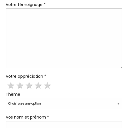
Votre témoignage *
Votre appréciation *
1
2
3
4
5
Thème
Vos nom et prénom *