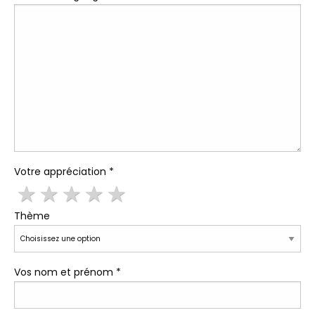
Votre appréciation *
1
2
3
4
5
Thème
Vos nom et prénom *