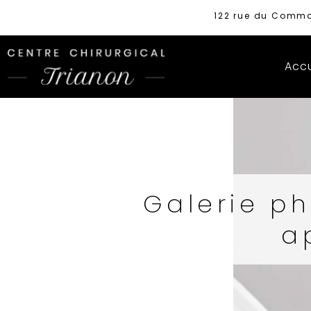
122 rue du Comma
Accu
Galerie ph
a