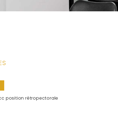
ES
c position rétropectorale