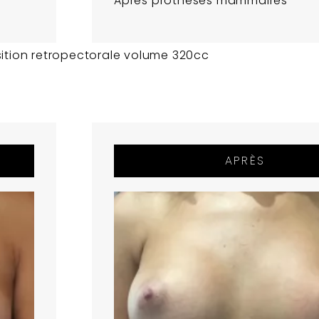
Apres prothèses mammaires
sition retropectorale volume 320cc
APRÈS