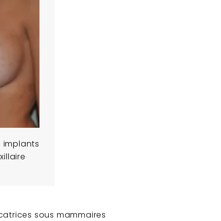
implants
illaire
icatrices sous mammaires