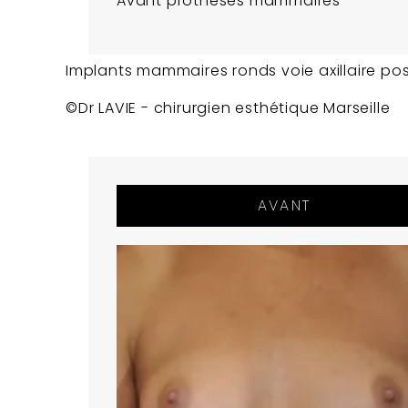
Avant prothèses mammaires
Implants mammaires ronds voie axillaire po
©Dr LAVIE - chirurgien esthétique Marseille
AVANT