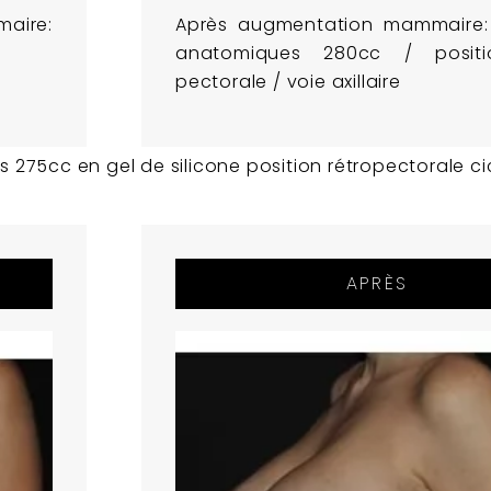
ire:
Après augmentation mammaire:
anatomiques 280cc / positi
pectorale / voie axillaire
275cc en gel de silicone position rétropectorale c
APRÈS